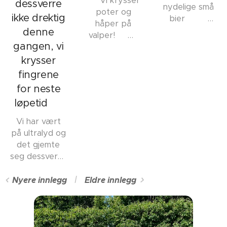
✨ Vi krysser
dessverre
nydelige små
poter og
ikke drektig
bier🐝🐶
håper på
Dessverre
denne
valper! 🐾🐾
mistet vi «our
gangen, vi
Vår kjære Fie
little yellow
har vært på
krysser
bee» kun
romantisk tur
fingrene
noen dager
til Danmark,
for neste
gammel. Hun
hvor hun
vil alltid være
løpetid 💛
møtte flotte
med oss 💛
Timber. Nå
Vi har vært
venter vi
på ultralyd og
spent og
det gjemte
håper at
seg dessverre
kjærligheten
ingen små i
blomstrer –
magen til Fie.
Nyere innlegg
Eldre innlegg
Dersom alt
Selv om vi
går som vi
hadde store
håper, vil vi
forhåpninger
ønske små
og alt lå til