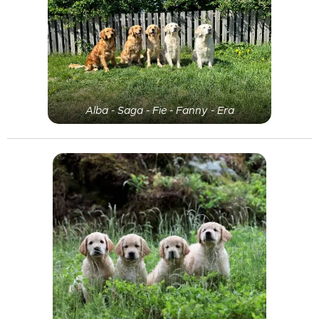
valper
rette, vet vi
velkommen i
at naturen
midten av
noen ganger
november🤞
har sin egen
🤞
plan. 🌸
Alba - Saga - Fie - Fanny - Era