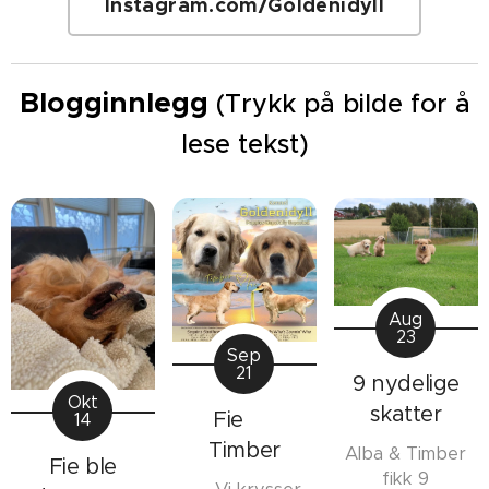
Instagram.com/Goldenidyll
Blogginnlegg
(Trykk på bilde for å
lese tekst)
Aug
23
Sep
21
9 nydelige
Okt
skatter
Fie 💛
14
Timber
Alba & Timber
Fie ble
fikk 9